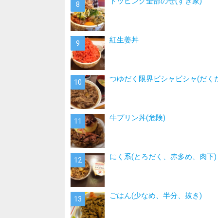
トッピング全部のせ(すき家)
紅生姜丼
つゆだく限界ビシャビシャ(だく
牛プリン丼(危険)
にく系(とろだく、赤多め、肉下)
ごはん(少なめ、半分、抜き)