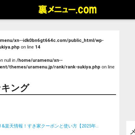
menu/xn--idk0bn6gt664c.com/public_html/wp-
ukiya.php
on line
14
n null in
/home/uramenu/xn--
ent/themes/uramenu.jp/rank/rank-sukiya.php
on line
ンキング
&楽天情報！すき家クーポンと使い方【2025年...