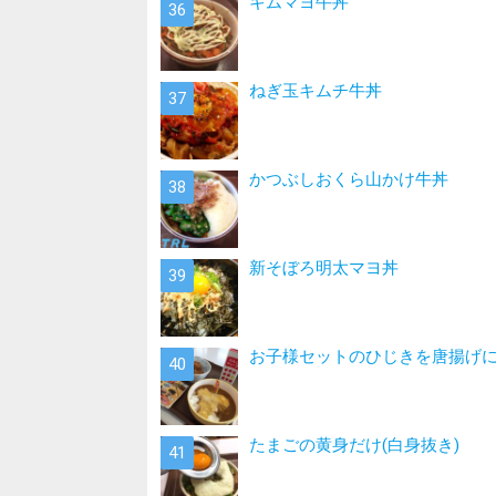
キムマヨ牛丼
ねぎ玉キムチ牛丼
かつぶしおくら山かけ牛丼
新そぼろ明太マヨ丼
お子様セットのひじきを唐揚げ
たまごの黄身だけ(白身抜き)