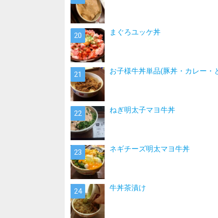
まぐろユッケ丼
お子様牛丼単品(豚丼・カレー・
ねぎ明太子マヨ牛丼
ネギチーズ明太マヨ牛丼
牛丼茶漬け