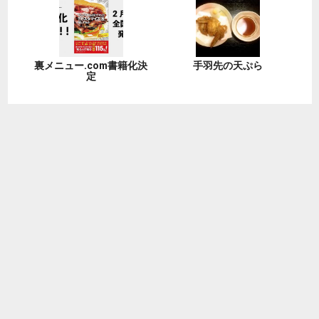
裏メニュー.com書籍化決
手羽先の天ぷら
定