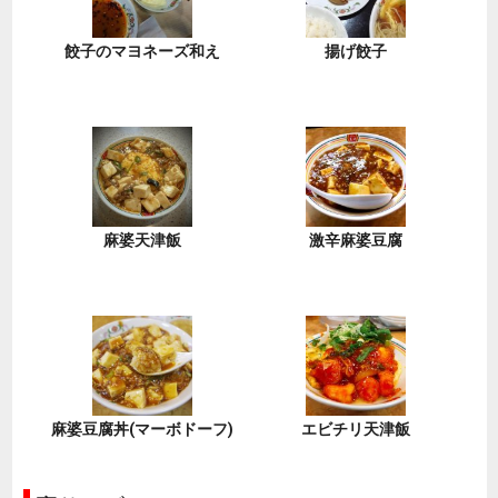
餃子のマヨネーズ和え
揚げ餃子
麻婆天津飯
激辛麻婆豆腐
麻婆豆腐丼(マーボドーフ)
エビチリ天津飯