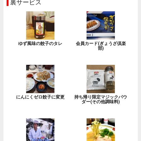
裏サービス
ゆず風味の餃子のタレ
会員カード(ぎょうざ倶楽
部)
にんにくゼロ餃子に変更
持ち帰り限定マジックパウ
ダー(その他調味料)