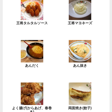
王将タルタルソース
王将マヨネーズ
あんだく
あん抜き
よく揚げ(からあげ、春巻
両面焼き(餃子)
き)