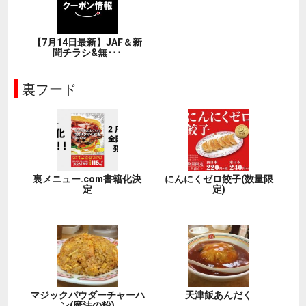
【7月14日最新】JAF＆新
聞チラシ&無･･･
裏フード
裏メニュー.com書籍化決
にんにくゼロ餃子(数量限
定
定)
マジックパウダーチャーハ
天津飯あんだく
ン(魔法の粉)