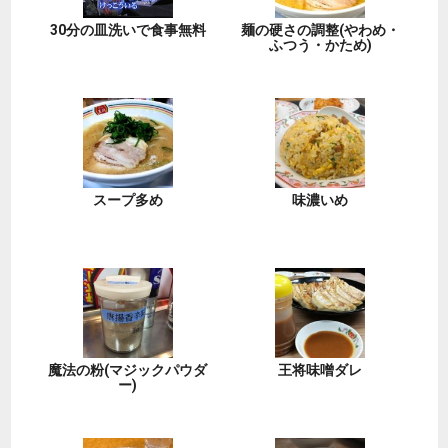
30分の皿洗いで食事無料
麺の硬さの調整(やわめ・
ふつう・かため)
スープ多め
味濃いめ
魔法の粉(マジックパウダ
王将味噌ダレ
ー)