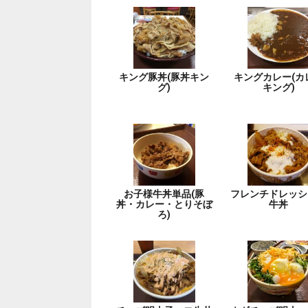
キング豚丼(豚丼キン
キングカレー(カ
グ)
キング)
お子様牛丼単品(豚
フレンチドレッシ
丼・カレー・とりそぼ
牛丼
ろ)