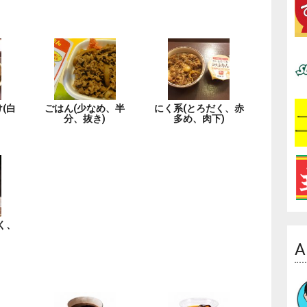
(白
ごはん(少なめ、半
にく系(とろだく、赤
分、抜き)
多め、肉下)
く、
A