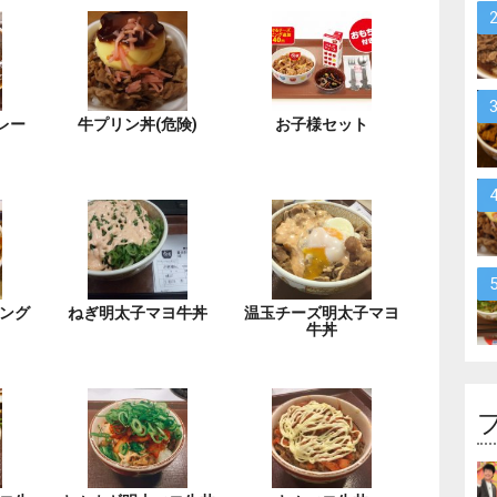
レー
牛プリン丼(危険)
お子様セット
ング
ねぎ明太子マヨ牛丼
温玉チーズ明太子マヨ
牛丼