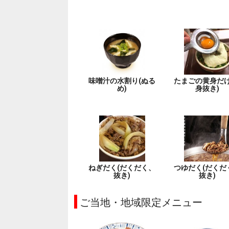
味噌汁の水割り(ぬる
たまごの黄身だけ
め)
身抜き)
ねぎだく(だくだく、
つゆだく(だくだ
抜き)
抜き)
ご当地・地域限定メニュー