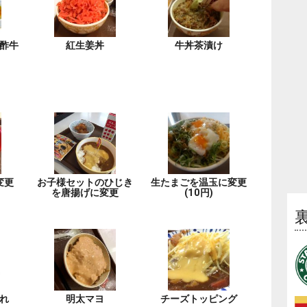
酢牛
紅生姜丼
牛丼茶漬け
変更
お子様セットのひじき
生たまごを温玉に変更
を唐揚げに変更
(10円)
れ
明太マヨ
チーズトッピング