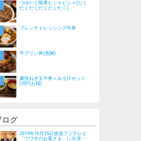
つゆだく限界ビシャビシャ(だく
だくだくだくだくだく)
フレンチドレッシング牛丼
牛プリン丼(危険)
裏技ねぎ玉牛丼＋みそ汁セット
(20円お得)
ブログ
2019年10月25日放送フジテレビ
「ウワサのお客さま」に出演･･･