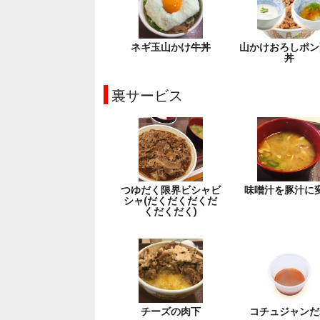
ネギ玉山かけ牛丼
山かけおろしポン
丼
裏サービス
つゆだく限界ビシャビ
味噌汁を豚汁に
シャ(だくだくだくだ
くだくだく)
チーズの肉下
コチュジャンだ