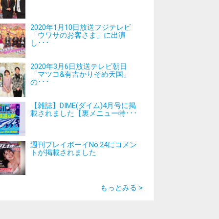
2020年1月10日放送フジテレビ
「ウワサのお客さま」に出演
し･･･
2020年3月6日放送テレビ朝日
「マツコ&有吉かりそめ天国」
の･･･
【雑誌】DIME(ダイム)4月号に掲
載されました【裏メニュー特･･･
週刊プレイボーイNo.24にコメン
トが掲載されました
もっとみる >