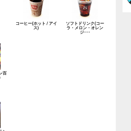
コーヒー(ホット / アイ
ソフトドリンク(コー
ス)
ラ・メロン・オレン
ジ･･･
ン百
)