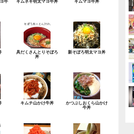
ヨ牛
キムネギ明太マヨ牛丼
キムマヨ牛丼
丼
具だくさんとりそぼろ
新そぼろ明太マヨ丼
丼
丼
キムチ山かけ牛丼
かつぶしおくら山かけ
牛丼