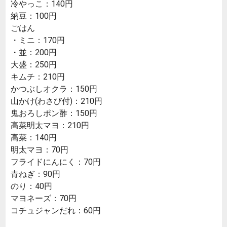
冷やっこ：140円
納豆：100円
ごはん
・ミニ：170円
・並：200円
大盛：250円
キムチ：210円
かつぶしオクラ：150円
山かけ(わさび付)：210円
鬼おろしポン酢：150円
高菜明太マヨ：210円
高菜：140円
明太マヨ：70円
フライドにんにく：70円
青ねぎ：90円
のり：40円
マヨネーズ：70円
コチュジャンだれ：60円