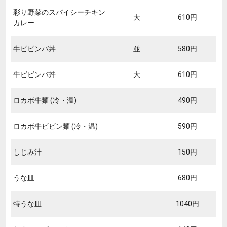
彩り野菜のスパイシーチキン
大
610円
カレー
牛ビビンバ丼
並
580円
牛ビビンバ丼
大
610円
ロカボ牛麺 (冷・温)
490円
ロカボ牛ビビン麺 (冷・温)
590円
しじみ汁
150円
うな皿
680円
特うな皿
1040円