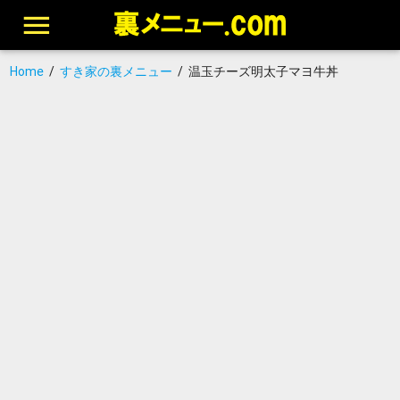
Home
/
すき家の裏メニュー
/
温玉チーズ明太子マヨ牛丼