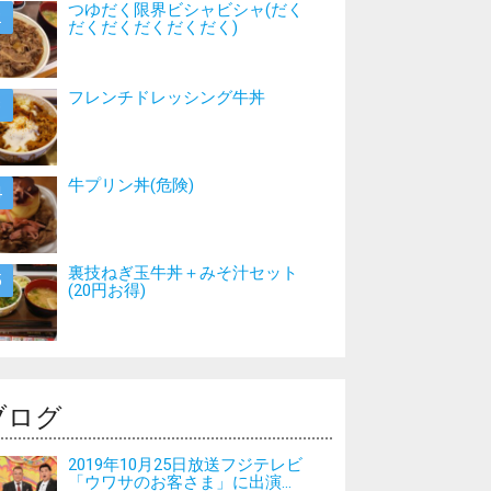
つゆだく限界ビシャビシャ(だく
だくだくだくだくだく)
フレンチドレッシング牛丼
牛プリン丼(危険)
裏技ねぎ玉牛丼＋みそ汁セット
(20円お得)
ブログ
2019年10月25日放送フジテレビ
「ウワサのお客さま」に出演...