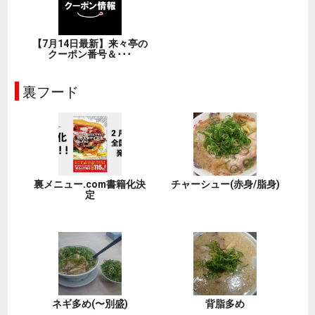
【7月14日最新】来々亭の
クーポン番号＆･･･
裏フード
裏メニュー.com書籍化決
チャーシュー(赤身/脂身)
定
ネギ多め(〜別盛)
背脂多め