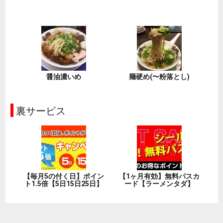
醤油濃いめ
麺硬め(〜粉落とし)
裏サービス
【毎月5の付く日】ポイン
【1ヶ月有効】無料パスカ
ト1.5倍【5日15日25日】
ード【ラーメンタダ】