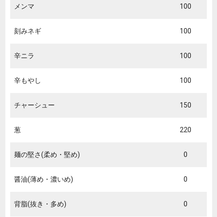
メンマ
100
刻みネギ
100
辛ニラ
100
辛もやし
100
チャーシュー
150
葱
220
麺の堅さ(柔め・堅め)
0
醤油(薄め・濃いめ)
0
背脂(抜き・多め)
0