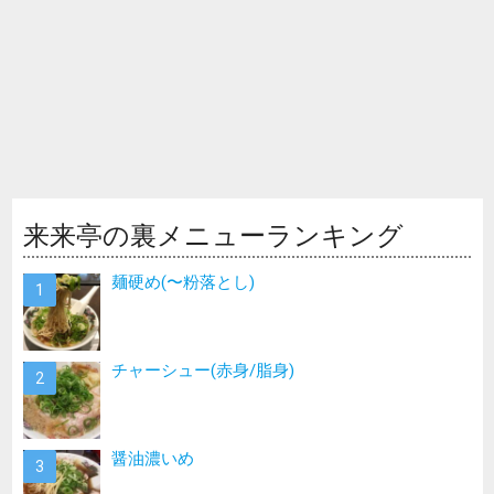
来来亭の裏メニューランキング
麺硬め(〜粉落とし)
チャーシュー(赤身/脂身)
醤油濃いめ