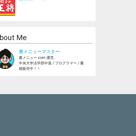
bout Me
裏メニューマスター
裏メニュー.com 運営。
中央大学法学部中退 / プログラマー / 書
籍販売中！！