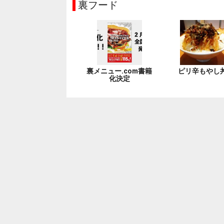
裏フード
裏メニュー.com書籍
ピリ辛もやし
化決定