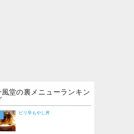
一風堂の裏メニューランキン
グ
ピリ辛もやし丼