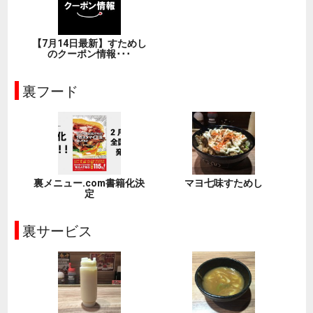
【7月14日最新】すためし
のクーポン情報･･･
裏フード
裏メニュー.com書籍化決
マヨ七味すためし
定
裏サービス