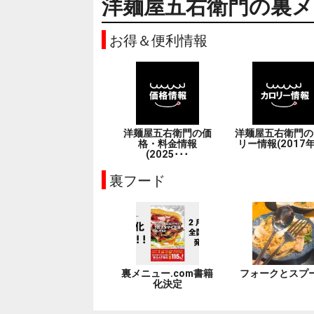
洋麺屋五右衛門の裏メ
お得＆便利情報
洋麺屋五右衛門の価
洋麺屋五右衛門の
格・料金情報
リー情報(2017年
(2025･･･
裏フード
裏メニュー.com書籍
フォークとスプ
化決定