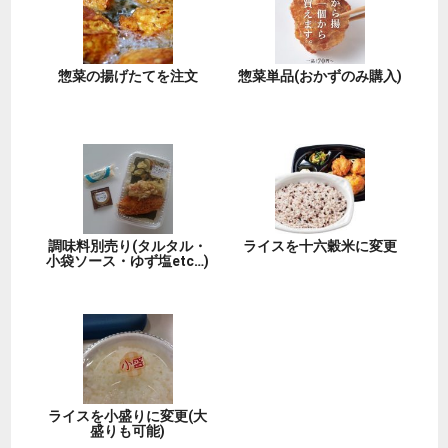
惣菜の揚げたてを注文
惣菜単品(おかずのみ購入)
調味料別売り(タルタル・
ライスを十六穀米に変更
小袋ソース・ゆず塩etc…)
ライスを小盛りに変更(大
盛りも可能)