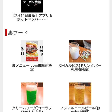
【7月14日最新】アプリ＆
ホットペッパー･･･
裏フード
裏メニュー.com書籍化決
0円カルピス(ドリンクバー
定
利用者限定)
クリームソーダ(コーラフ
ノンアルコールビール(お
ロートもあり)
かわり無料)