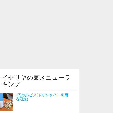
サイゼリヤの裏メニューラ
ンキング
0円カルピス(ドリンクバー利用
者限定)