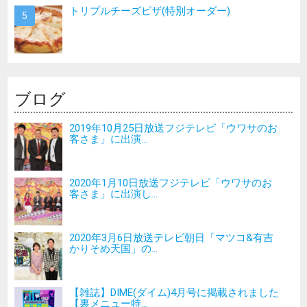
トリプルチーズピザ(特別オーダー)
ブログ
2019年10月25日放送フジテレビ「ウワサのお
客さま」に出演...
2020年1月10日放送フジテレビ「ウワサのお
客さま」に出演し...
2020年3月6日放送テレビ朝日「マツコ&有吉
かりそめ天国」の...
【雑誌】DIME(ダイム)4月号に掲載されました
【裏メニュー特...