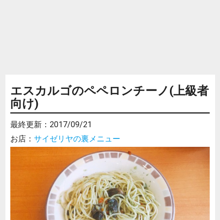
エスカルゴのペペロンチーノ(上級者
向け)
最終更新：
2017/09/21
お店：
サイゼリヤの裏メニュー