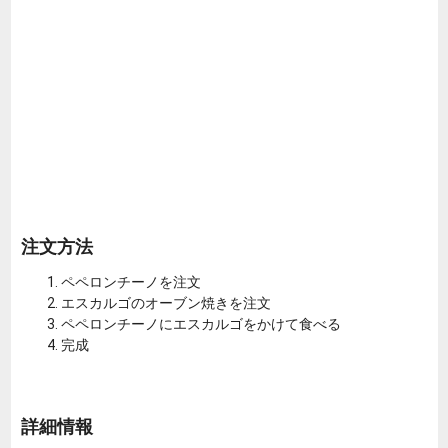
注文方法
ペペロンチーノを注文
エスカルゴのオーブン焼きを注文
ペペロンチーノにエスカルゴをかけて食べる
完成
詳細情報