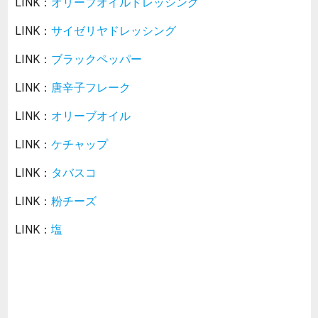
LINK：
オリーブオイルドレッシング
LINK：
サイゼリヤドレッシング
LINK：
ブラックペッパー
LINK：
唐辛子フレーク
LINK：
オリーブオイル
LINK：
ケチャップ
LINK：
タバスコ
LINK：
粉チーズ
LINK：
塩