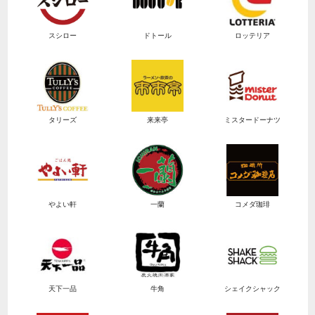
スシロー
ドトール
ロッテリア
タリーズ
来来亭
ミスタードーナツ
やよい軒
一蘭
コメダ珈琲
天下一品
牛角
シェイクシャック