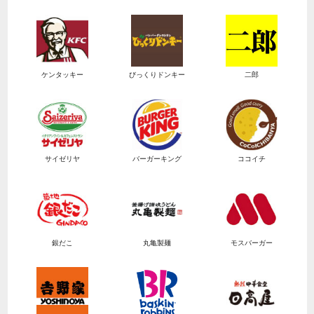
ケンタッキー
びっくりドンキー
二郎
サイゼリヤ
バーガーキング
ココイチ
銀だこ
丸亀製麺
モスバーガー