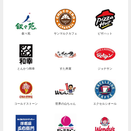
叙々苑
サンマルクカフェ
ピザハット
とんかつ和幸
すた丼屋
ジョナサン
コールドストーン
世界の山ちゃん
エクセルシオール