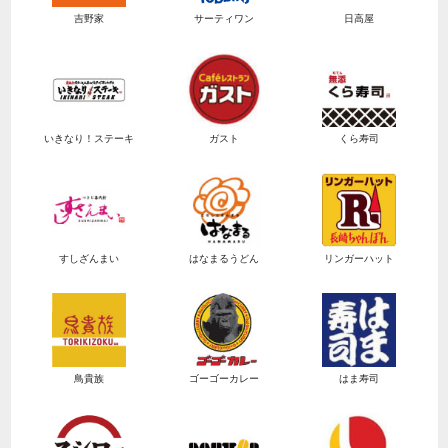
吉野家
サーティワン
日高屋
いきなり！ステーキ
ガスト
くら寿司
すしざんまい
はなまるうどん
リンガーハット
鳥貴族
ゴーゴーカレー
はま寿司