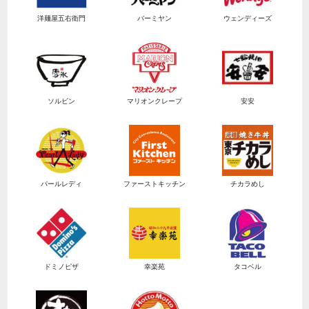
洋麺屋五右衛門
バーミヤン
ウェンディーズ
ソルビン
マリオンクレープ
安安
パールレディ
ファーストキッチン
チカラめし
ドミノピザ
幸楽苑
タコベル