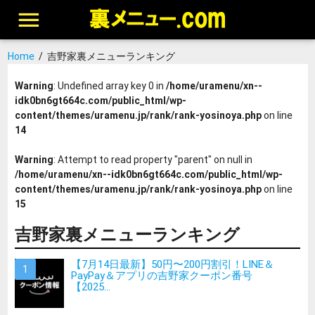
Home
/
吉野家裏メニューランキング
Warning
: Undefined array key 0 in
/home/uramenu/xn--
idk0bn6gt664c.com/public_html/wp-
content/themes/uramenu.jp/rank/rank-yosinoya.php
on line
14
Warning
: Attempt to read property "parent" on null in
/home/uramenu/xn--idk0bn6gt664c.com/public_html/wp-
content/themes/uramenu.jp/rank/rank-yosinoya.php
on line
15
吉野家裏メニューランキング
【7月14日最新】50円〜200円割引！LINE＆
PayPay＆アプリの吉野家クーポン番号
【2025...