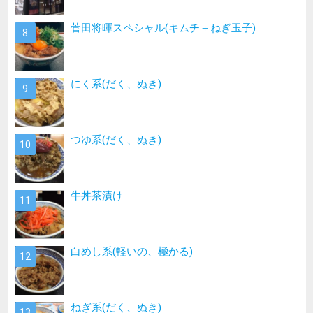
菅田将暉スペシャル(キムチ＋ねぎ玉子)
にく系(だく、ぬき)
つゆ系(だく、ぬき)
牛丼茶漬け
白めし系(軽いの、極かる)
ねぎ系(だく、ぬき)