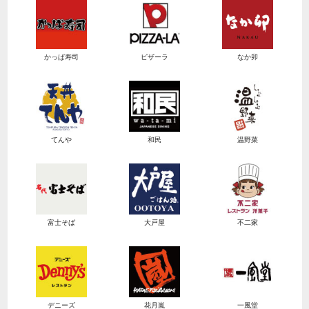
かっぱ寿司
ピザーラ
なか卯
てんや
和民
温野菜
富士そば
大戸屋
不二家
デニーズ
花月嵐
一風堂