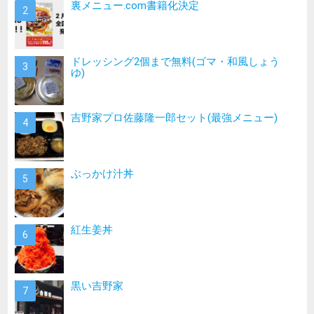
裏メニュー.com書籍化決定
ドレッシング2個まで無料(ゴマ・和風しょう
ゆ)
吉野家プロ佐藤隆一郎セット(最強メニュー)
ぶっかけ汁丼
紅生姜丼
黒い吉野家