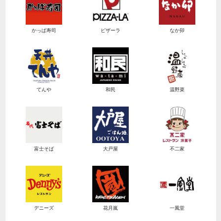
かっぱ寿司
ピザーラ
なか卯
てんや
和民
温野菜
富士そば
大戸屋
不二家
デニーズ
花月嵐
一風堂