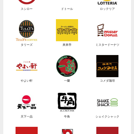
スシロー
ドトール
ロッテリア
タリーズ
来来亭
ミスタードーナツ
やよい軒
一蘭
コメダ珈琲
天下一品
牛角
シェイクシャック