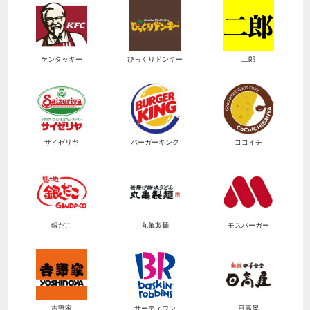
ケンタッキー
びっくりドンキー
二郎
サイゼリヤ
バーガーキング
ココイチ
銀だこ
丸亀製麺
モスバーガー
吉野家
サーティワン
日高屋