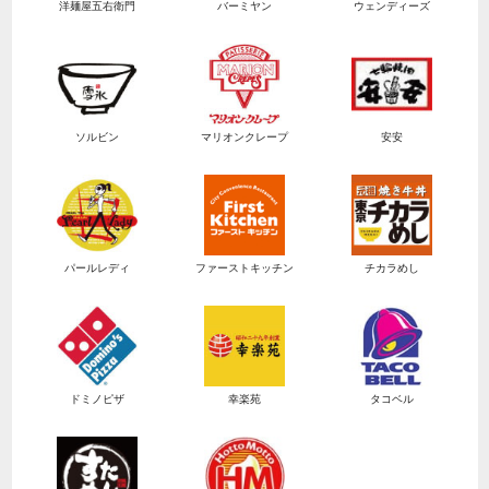
洋麺屋五右衛門
バーミヤン
ウェンディーズ
ソルビン
マリオンクレープ
安安
パールレディ
ファーストキッチン
チカラめし
ドミノピザ
幸楽苑
タコベル