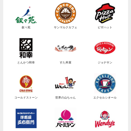
叙々苑
サンマルクカフェ
ピザハット
とんかつ和幸
すた丼屋
ジョナサン
コールドストーン
世界の山ちゃん
エクセルシオール