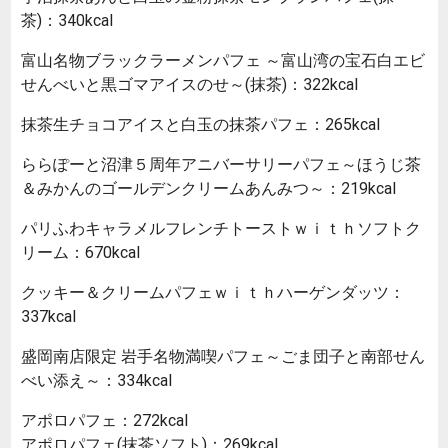
茶)：340kcal
富山名物ブラックラーメンパフェ ～富山湾の宝石白エビ
せんべいと黒ゴマアイスのせ～(抹茶)：322kcal
抹茶生チョコアイスと白玉の抹茶パフェ：265kcal
ららぽーと沼津５周年アニバーサリーパフェ～ほうじ茶
＆みかんのゴールデンクリームあんみつ～：219kcal
パリふわキャラメルフレンチトーストｗｉｔｈソフトク
リーム：670kcal
クッキー＆クリームパフェｗｉｔｈハーゲンダッツ：
337kcal
盛岡南店限定 岩手名物満喫パフェ～ごま団子と南部せん
べい添え～：334kcal
アポロパフェ：272kcal
アポロパフェ(抹茶ソフト)：269kcal