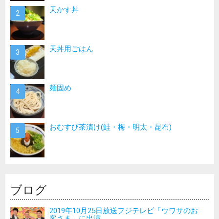
天かす丼
天丼用ごはん
麺固め
おむすび茶漬け(鮭・梅・明太・昆布)
ブログ
2019年10月25日放送フジテレビ「ウワサのお
客さま」に出演...