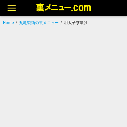
Home
/
丸亀製麺の裏メニュー
/
明太子茶漬け