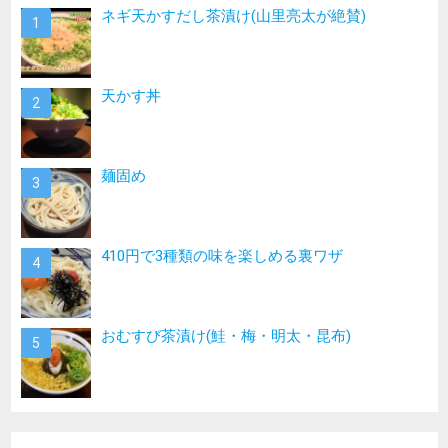
ネギ天かすだし茶漬け(山里亮太が絶賛)
天かす丼
麺固め
410円で3種類の味を楽しめる裏ワザ
おむすび茶漬け(鮭・梅・明太・昆布)