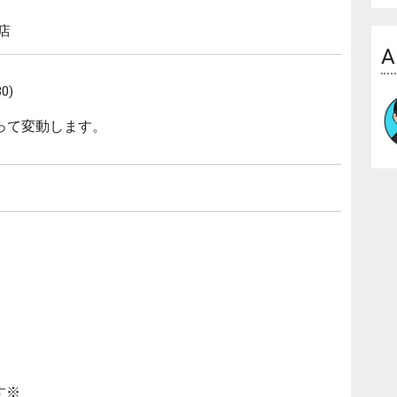
店
A
0)
って変動します。
す※