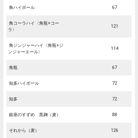
角ハイボール
67
角コーラハイ〈角瓶+コー
121
ラ〉
角ジンジャーハイ〈角瓶+ジ
114
ンジャーエール〉
角瓶
67
知多ハイボール
72
知多
72
銀座のすずめ 黒麹（麦）
88
それから（麦）
126