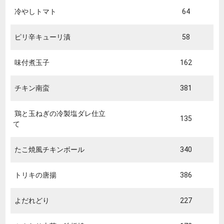
冷やしトマト
64
ピリ辛キューリ漬
58
味付煮玉子
162
チキン南蛮
381
鶏と玉ねぎの冷製塩ダレ仕立
135
て
たこ焼風チキンボール
340
トリキの唐揚
386
よだれどり
227