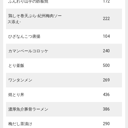
ふんわり山芋の鉄板焼
172
鶏しそ巻天ぷら-紀州梅肉ソー
222
ス添え-
ひざなんこつ唐揚
104
カマンベールコロッケ
240
とり釜飯
500
ワンタンメン
269
焼とり丼
436
濃厚魚介豚骨ラーメン
386
梅だし茶漬け
290