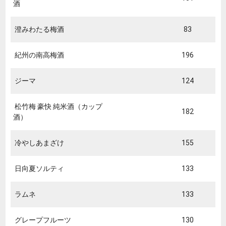
酒
澄みわたる梅酒
83
紀州の南高梅酒
196
ジーマ
124
松竹梅 豪快 純米酒（カップ
182
酒）
冷やしあまざけ
155
日向夏ソルティ
133
ラムネ
133
グレープフルーツ
130