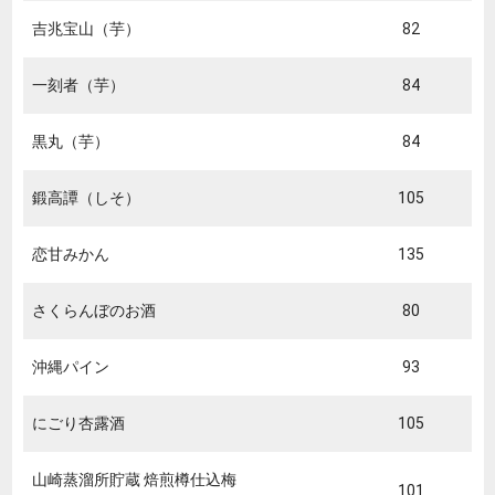
吉兆宝山（芋）
82
一刻者（芋）
84
黒丸（芋）
84
鍛高譚（しそ）
105
恋甘みかん
135
さくらんぼのお酒
80
沖縄パイン
93
にごり杏露酒
105
山崎蒸溜所貯蔵 焙煎樽仕込梅
101