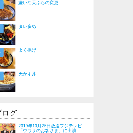
嫌いな天ぷらの変更
タレ多め
よく揚げ
天かす丼
ブログ
2019年10月25日放送フジテレビ
「ウワサのお客さま」に出演...