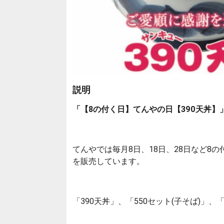
説明
「【8の付く日】てんやの日【390天丼】
てんやでは毎月8日、18日、28日など8
を販売しています。
「390天丼」、「550セット(子そば)」、