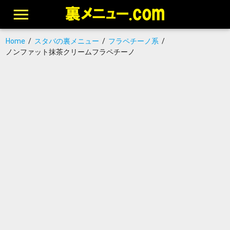
Home
/
スタバの裏メニュー
/
フラペチーノ系
/
ノンファット抹茶クリームフラペチーノ