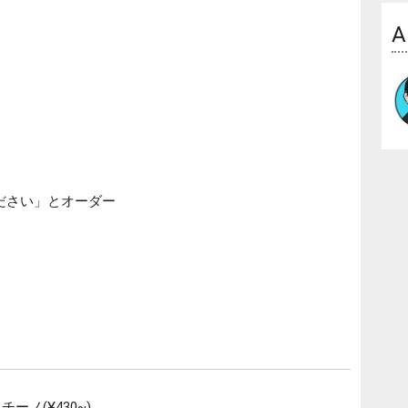
A
ださい」とオーダー
ーノ(¥430~)