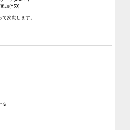
加(¥50)
って変動します。
す※