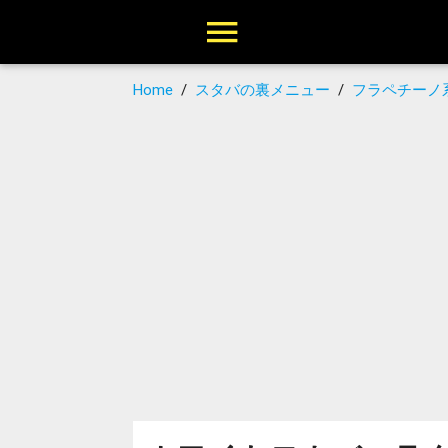
Home
/
スタバの裏メニュー
/
フラペチーノ