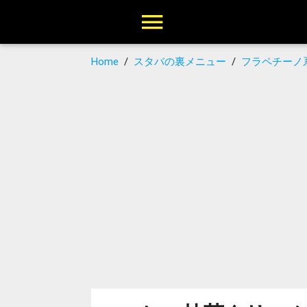
Home
/
スタバの裏メニュー
/
フラペチーノ