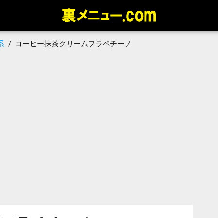
系
/
コーヒー抹茶クリームフラペチーノ