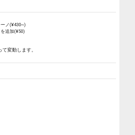
(¥430~)
追加(¥50)
って変動します。