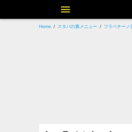
Home
/
スタバの裏メニュー
/
フラペチーノ