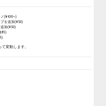
¥430~)
を追加(¥50)
加(¥50)
料)
)
って変動します。