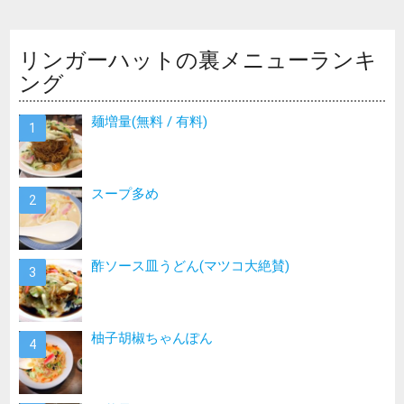
リンガーハットの裏メニューランキ
ング
麺増量(無料 / 有料)
スープ多め
酢ソース皿うどん(マツコ大絶賛)
柚子胡椒ちゃんぽん