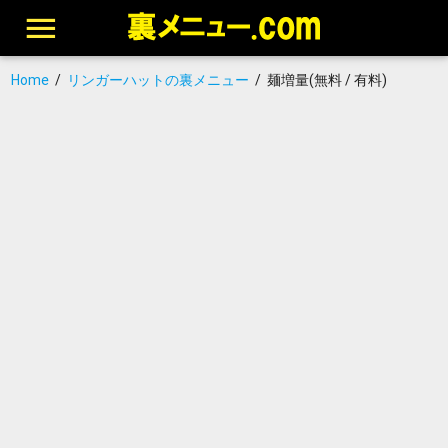
Home
/
リンガーハットの裏メニュー
/
麺増量(無料 / 有料)