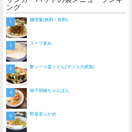
ング
麺増量(無料 / 有料)
スープ多め
酢ソース皿うどん(マツコ大絶賛)
柚子胡椒ちゃんぽん
野菜柔らかめ