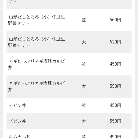
ット
山形だしとろろ（小）牛皿生
並
560円
野菜セット
山形だしとろろ（小）牛皿生
大
620円
野菜セット
ネギたっぷりネギ塩豚カルビ
並
450円
丼
ネギたっぷりネギ塩豚カルビ
大
550円
丼
ビビン丼
並
450円
ビビン丼
大
550円
キムカル丼
並
490円