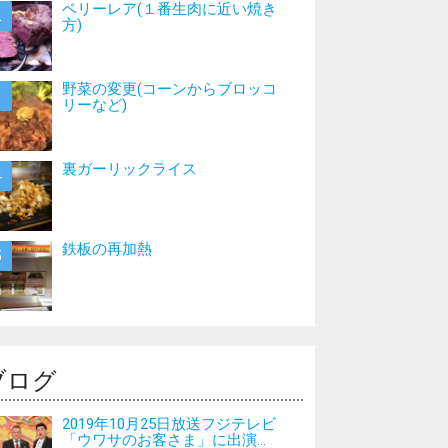
ベリーレア(１番生肉に近い焼き
方)
野菜の変更(コーンからブロッコ
リーなど)
裏ガーリックライス
鉄板の再加熱
ブログ
2019年10月25日放送フジテレビ
「ウワサのお客さま」に出演...