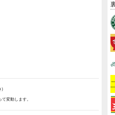
き)
って変動します。