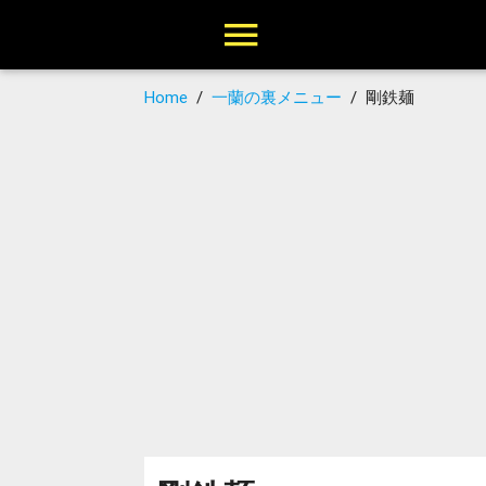
Home
/
一蘭の裏メニュー
/
剛鉄麺