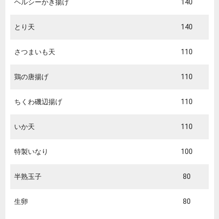
ヘルシーかき揚げ
140
とり天
140
さつまいも天
110
鶏の唐揚げ
110
ちくわ磯辺揚げ
110
いか天
110
特製いなり
100
半熟玉子
80
生卵
80