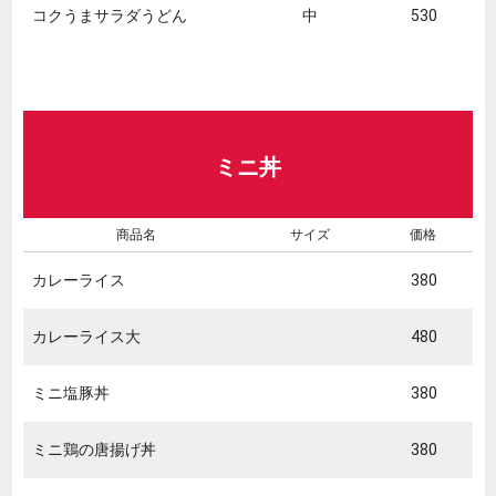
コクうまサラダうどん
中
530
ミニ丼
商品名
サイズ
価格
カレーライス
380
カレーライス大
480
ミニ塩豚丼
380
ミニ鶏の唐揚げ丼
380