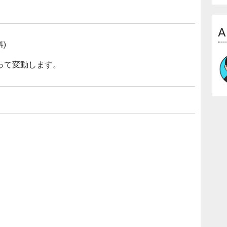
A
)
って変動します。