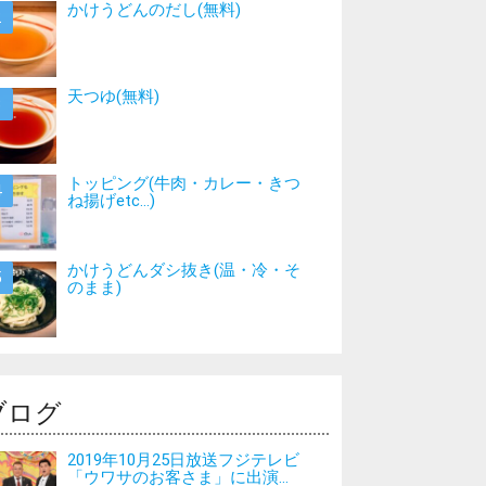
かけうどんのだし(無料)
天つゆ(無料)
トッピング(牛肉・カレー・きつ
ね揚げetc…)
かけうどんダシ抜き(温・冷・そ
のまま)
ブログ
2019年10月25日放送フジテレビ
「ウワサのお客さま」に出演...