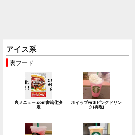
アイス系
裏フード
裏メニュー.com書籍化決
ホイップwithピンクドリン
定
ク(再現)