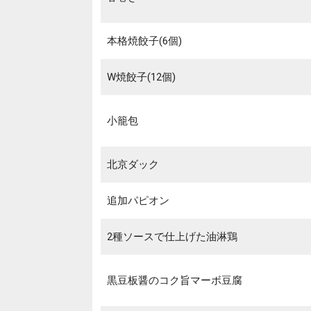
本格焼餃子(6個)
W焼餃子(12個)
小籠包
北京ダック
追加パピオン
2種ソースで仕上げた油淋鶏
黒豆板醤のコク旨マーボ豆腐