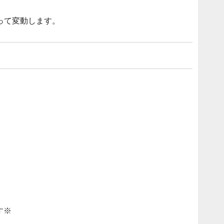
って変動します。
す※