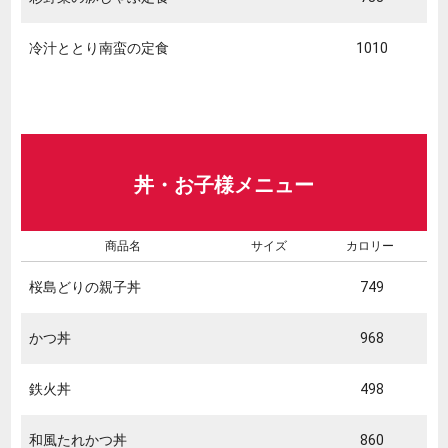
冷汁ととり南蛮の定食
1010
丼・お子様メニュー
商品名
サイズ
カロリー
桜島どりの親子丼
749
かつ丼
968
鉄火丼
498
和風たれかつ丼
860