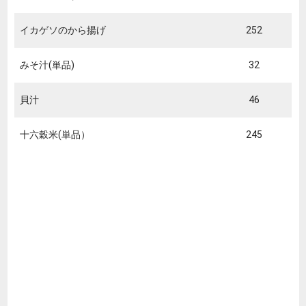
イカゲソのから揚げ
252
みそ汁(単品)
32
貝汁
46
十六穀米(単品）
245