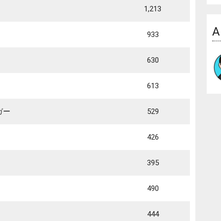
1,213
A
933
630
613
ガー
529
426
395
490
444