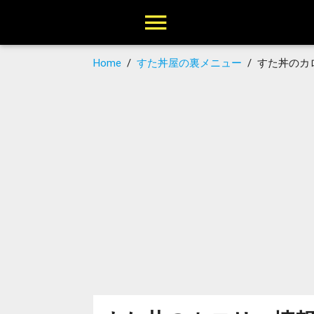
Home
/
すた丼屋の裏メニュー
/
すた丼のカロ