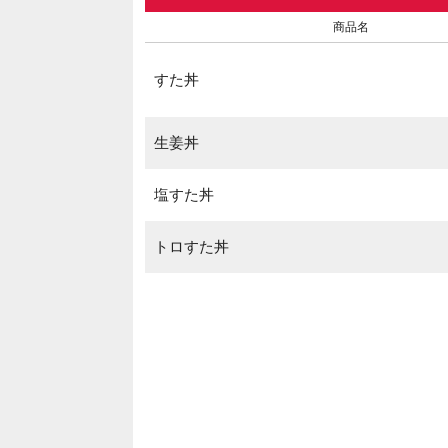
商品名
すた丼
生姜丼
塩すた丼
トロすた丼