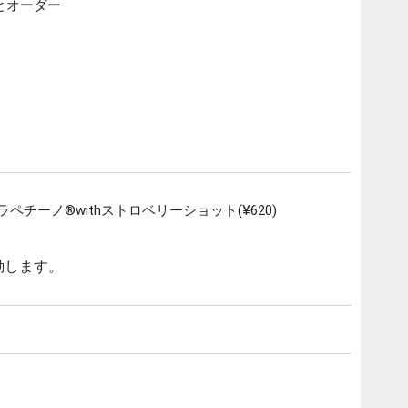
とオーダー
チーノ®withストロベリーショット(¥620)
動します。