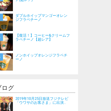
ダブルホイップマンゴーオレン
ジフラペチーノ
【復活！】コーヒー&クリームフ
ラペチーノ【超レア】
ノンホイップオレンジフラペチ
ーノ
ブログ
2019年10月25日放送フジテレビ
「ウワサのお客さま」に出演...