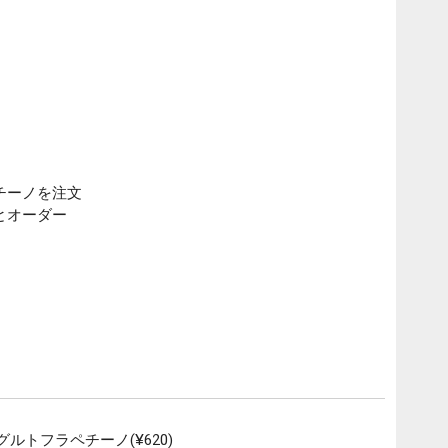
チーノを注文
とオーダー
ルトフラペチーノ(¥620)