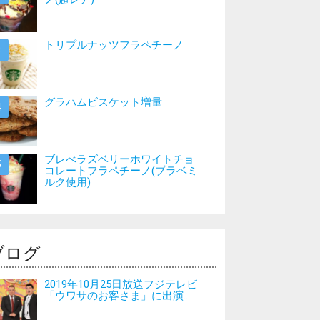
トリプルナッツフラペチーノ
グラハムビスケット増量
ブレべラズベリーホワイトチョ
コレートフラペチーノ(ブラベミ
ルク使用)
ブログ
2019年10月25日放送フジテレビ
「ウワサのお客さま」に出演...