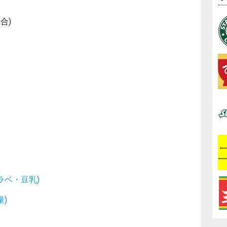
合)
ラベ・豆乳)
)