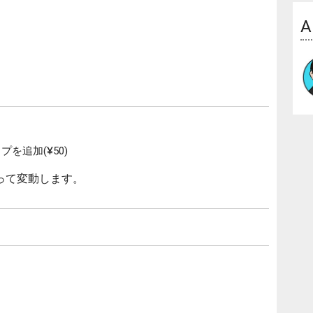
A
を追加(¥50)
って変動します。