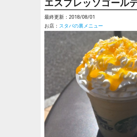
エスプレッソゴール
最終更新：
2018/08/01
お店：
スタバの裏メニュー