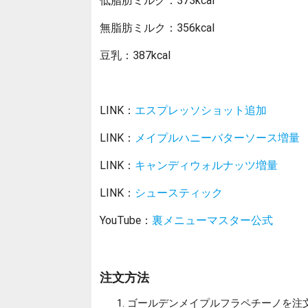
無脂肪ミルク：356kcal
豆乳：387kcal
LINK：
エスプレッソショット追加
LINK：
メイプルハニーバターソース増量
LINK：
キャンディウォルナッツ増量
LINK：
シュースティック
YouTube：
裏メニューマスター公式
注文方法
ゴールデンメイプルフラペチーノを注