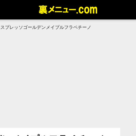
エスプレッソゴールデンメイプルフラペチーノ