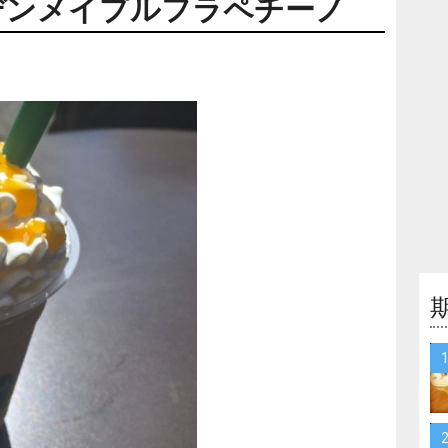
デンメイプルフラペチーノ