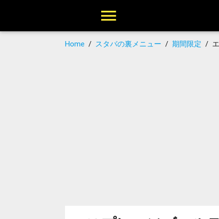
Home
/
スタバの裏メニュー
/
期間限定
/