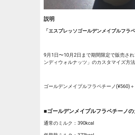
説明
「エスプレッソゴールデンメイプルフラ
9月1日〜10月2日まで期間限定で販売され
ンディウォルナッツ」のカスタマイズ方
ゴールデンメイプルフラペチーノ(¥560)
■ゴールデンメイプルフラペチーノの
通常のミルク：390kcal
低脂肪ミルク：373kcal