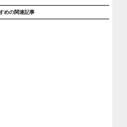
すめの関連記事