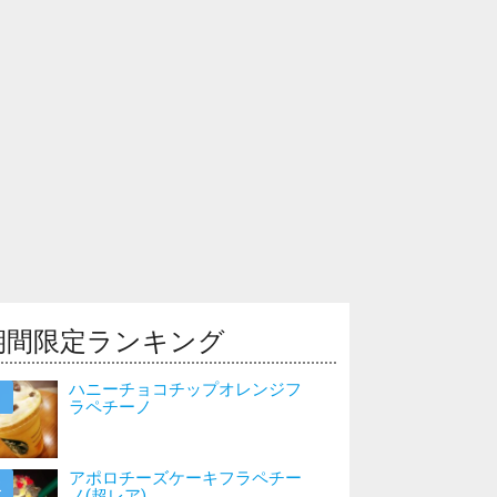
期間限定ランキング
ハニーチョコチップオレンジフ
ラペチーノ
アポロチーズケーキフラペチー
ノ(超レア)