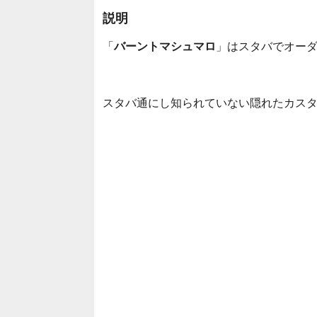
説明
「
バーントマシュマロ
」はスタバでオー
スタバ通にし知られていない隠れたカス