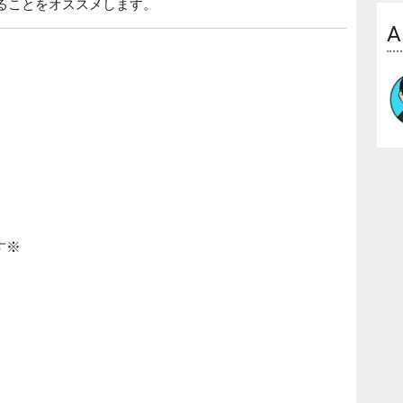
ることをオススメします。
A
す※