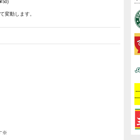
50)
て変動します。
す※