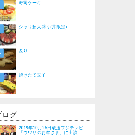
寿司ケーキ
シャリ超大盛り(丼限定)
炙り
焼きたて玉子
ブログ
2019年10月25日放送フジテレビ
「ウワサのお客さま」に出演...